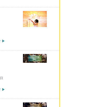
 ▶
日
 ▶