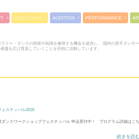
UT
WORKSHOP
AUDITION
PERFORMANCE
AR
ポラリー・ダンスの技術や知識を修得する機会を提供し、 国内の若手ダンサ
の基盤を広げ普及していくことを目的に活動しています。
ェスティバル2026
際ダンスワークショップフェスティバル 申込受付中！ プログラム詳細はこ
続きを読む