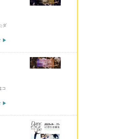
たダ
 ▶
はコ
 ▶