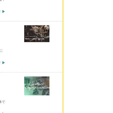
 ▶
年に
 ▶
身体で