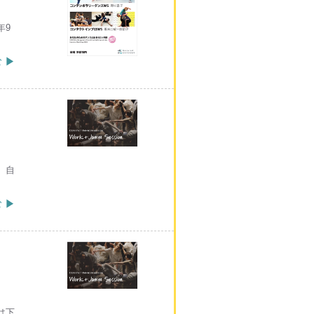
年9
 ▶
る、自
 ▶
約は下