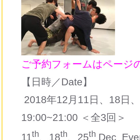
ご予約フォームはページの一
【日時／Date】
2018年12月11日、18
19:00~21:00 ＜全3回＞
th
th
th
11
、18
、25
Dec Ever