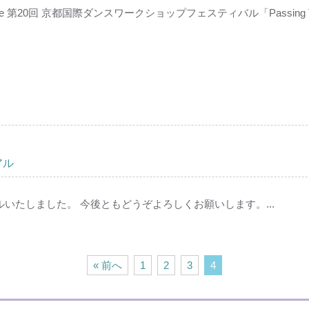
ape 第20回 京都国際ダンスワークショップフェスティバル「Passing 
アル
いたしました。 今後ともどうぞよろしくお願いします。...
« 前へ
1
2
3
4