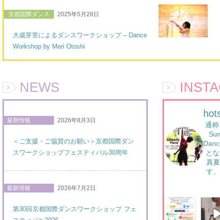
京都国際ダンス
2025年5月28日
大歳芽里によるダンスワークショップ – Dance
Workshop by Meri Otoshi
NEWS
INST
hot
最新情報
2026年8月3日
通称
Sum
＜ご支援・ご協賛のお願い＞京都国際ダン
Danc
スワークショップフェスティバル30周年
とな
真夏
す。
最新情報
2026年7月2日
第30回京都国際ダンスワークショップ フェ